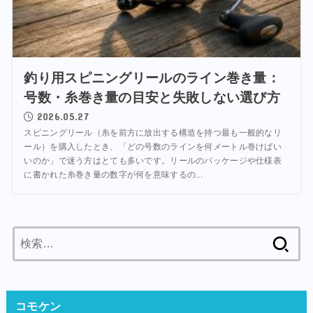
釣り用スピニングリールのライン巻き量：
号数・糸巻き量の目安と失敗しない選び方
2026.05.27
スピニングリール（糸を前方に放出する構造を持つ最も一般的なリ
ール）を購入したとき、「どの号数のラインを何メートル巻けばい
いのか」で迷う方はとても多いです。リールのパッケージや仕様表
に書かれた糸巻き量の数字が何を意味するの...
検
索:
コモケン