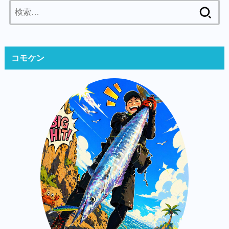
検
索:
コモケン