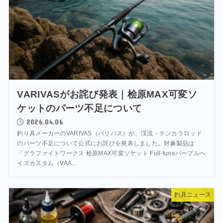
VARIVASがお詫び発表｜桧原MAX可変ソ
ケットのパーツ不足について
2026.04.06
釣り具メーカーのVARIVAS（バリバス）が、渓流・テンカラロッド
のパーツ不足について公式にお詫びを発表しました。対象製品は
「グラファイトワークス 桧原MAX可変ソケット Full-tuneパープルヘ
イズカスタム（VAA...
釣具ニュース