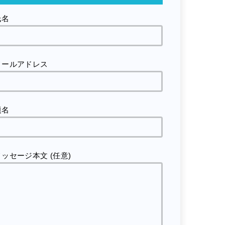
氏名
メールアドレス
題名
メッセージ本文 (任意)