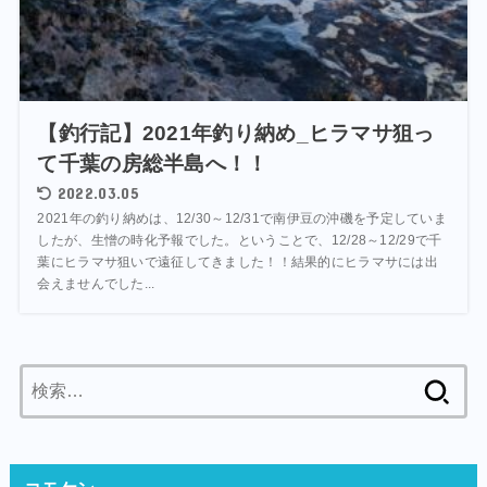
【釣行記】2021年釣り納め_ヒラマサ狙っ
て千葉の房総半島へ！！
2022.03.05
2021年の釣り納めは、12/30～12/31で南伊豆の沖磯を予定していま
したが、生憎の時化予報でした。ということで、12/28～12/29で千
葉にヒラマサ狙いで遠征してきました！！結果的にヒラマサには出
会えませんでした...
検
索: