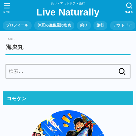
釣り・アウトドア・旅行
Live Naturally
MENU
SEARCH
プロフィール
伊豆の渡船屋比較表
釣り
旅行
アウトドア
海央丸
検
索:
コモケン