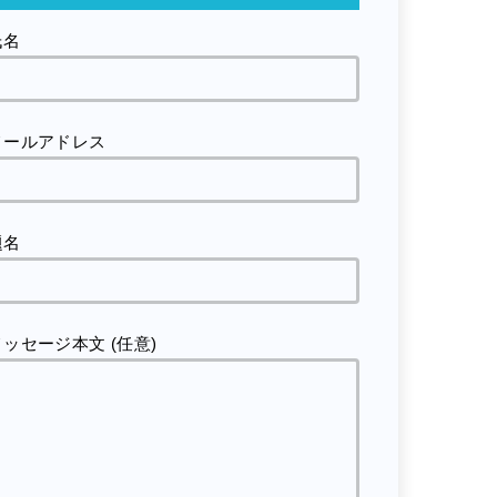
氏名
メールアドレス
題名
メッセージ本文 (任意)