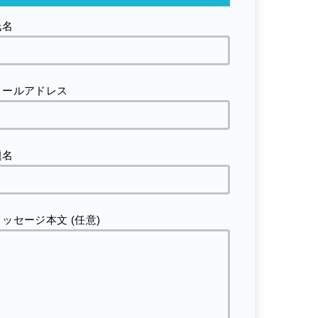
氏名
メールアドレス
題名
メッセージ本文 (任意)