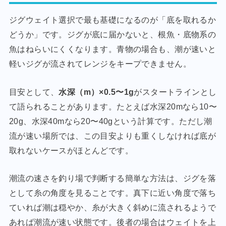
ジグウェイト選択で最も基礎になるのが「底を取れるか
どうか」です。ジグが底に届かないと、根魚・底物系の
魚はねらいにくくなります。青物の場合も、潮が速いと
軽いジグが流されてレンジをキープできません。
目安として、
水深（m）×0.5〜1g
がスタートラインとし
て語られることがあります。たとえば水深20mなら10〜
20g、水深40mなら20〜40gという計算です。ただし潮
流が速い場所では、この目安よりも重くしなければ底が
取れないケースがほとんどです。
潮流の速さを釣り場で判断する簡単な方法は、ジグを落
として糸の角度を見ることです。真下に近い角度で落ち
ていれば潮は穏やか、糸が大きく斜めに流されるようで
あれば潮流が速い状態です。後者の場合はウェイトを上