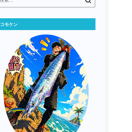
索:
コモケン