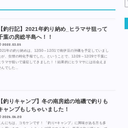
【釣行記】2021年釣り納め_ヒラマサ狙って
千葉の房総半島へ！！
2022.03.05
2021年の釣り納めは、12/30～12/31で南伊豆の沖磯を予定していまし
たが、生憎の時化予報でした。ということで、12/28～12/29で千葉に
ヒラマサ狙いで遠征してきました！！結果的にヒラマサには出会えま
せんでした...
【釣りキャンプ】冬の南房総の地磯で釣りも
キャンプもしちゃいました！
2026.06.20
こんにちは、コモケンです！ 「釣り×キャンプ」に興味がある方も多