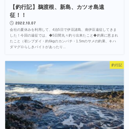
【釣行記】鵜渡根、新島、カツオ島遠
征！！
2022.10.07
会社の夏休みを利用して、4泊5日で伊豆諸島、南伊豆遠征してきま
した！今回の遠征では、◆5日間丸々釣り出来たこと◆釣果に恵まれ
たこと（初シブダイ・約6kgのカンパチ・1.5mのサメの釣果、キハ
ダマグロらしきバイトがあったり...
釣行記