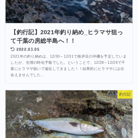
【釣行記】2021年釣り納め_ヒラマサ狙っ
て千葉の房総半島へ！！
2022.03.05
2021年の釣り納めは、12/30～12/31で南伊豆の沖磯を予定していま
したが、生憎の時化予報でした。ということで、12/28～12/29で千
葉にヒラマサ狙いで遠征してきました！！結果的にヒラマサには出
会えませんでした...
釣行記