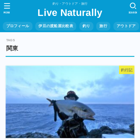
釣り・アウトドア・旅行
Live Naturally
MENU
SEARCH
プロフィール
伊豆の渡船屋比較表
釣り
旅行
アウトドア
関東
釣行記