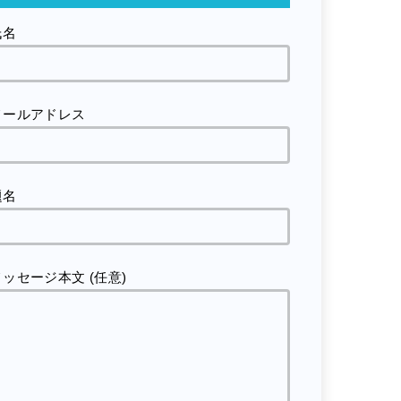
氏名
メールアドレス
題名
メッセージ本文 (任意)